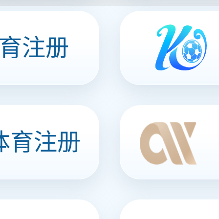
多进攻责任，但效果不佳——对阵河南队时，球队全场控球率超
若缺乏持续输出，单靠个人英雄主义难以支撑整个保级赛季。
配还是即战力补充？
市场或内部挖潜寻找变数。引援的讨论必须务实：球队最急需的
环境下，优秀外援不愿轻易加盟保级队，而国内优质球员往往被
涅夫的加盟就因战术适配问题未能立即发挥作用。相比之下，谢晖
制力，减少无谓消耗。引援是“治标”方案，而战术改良才是“治
时。谢晖的“压哨战术”需要注入新元素——无论是通过年轻球员
；而盲目信赖本土爆发，又面临稳定性风险。最现实的路径或许
，保级从来不是靠单次灵光或孤注一掷的引援，而是一场需要耐