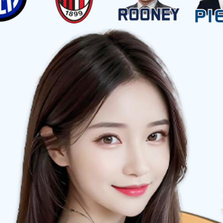
连人保级路该靠本土球员爆发还是引
级形势愈发严峻。曾经被球迷津津乐道的谢晖“压哨战术”——即