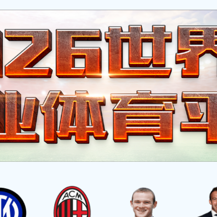
App下载
公司介绍
体育资讯
录入口
APP与网页版入口｜畅享
，提供全面覆盖足球、篮球、电竞等项目的赛事资讯
场比赛，聚焦热门体育内容， 助您轻松获取赛事
手机App
网页版