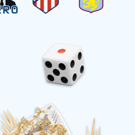
援？
通过高强度压迫和快速反击，在比赛末段制