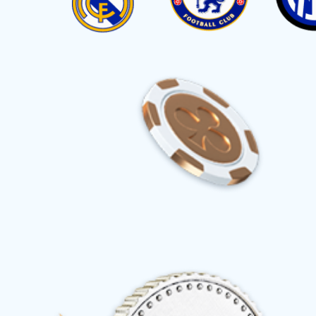
谢晖压哨战术渐失效，大
2026-06-09 14:01
41 次阅读
首页
/
体育资讯
中超联赛进入最后冲刺阶段，大连人的保