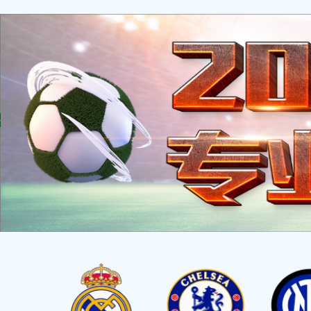
华体会官方版网站登
欢迎访问
华体会官方版网站登录入口
用
，每日同步更新千